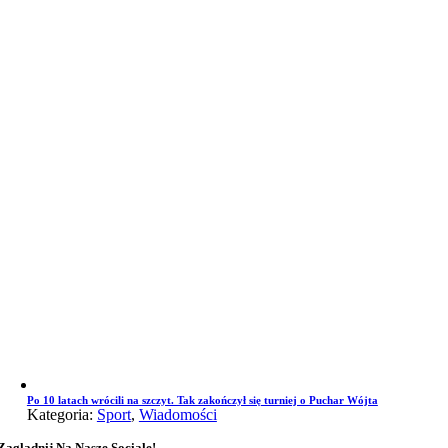
Po 10 latach wrócili na szczyt. Tak zakończył się turniej o Puchar Wójta
Kategoria:
Sport
,
Wiadomości
Zaglądnij Na Nasze Sociale!