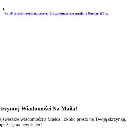
Po 10 latach wrócili na szczyt. Tak zakończył się turniej o Puchar Wójta
trzymuj Wiadomości Na Maila!
jświeższe wiadomości z Mielca i okolic prosto na Twoją skrzynkę.
pisz się na newsletter!