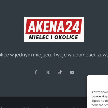
olice w jednym miejscu. Twoje wiadomości, zaw
Aby zapewnić
cookie, do 
Zgoda na te
podczas prz