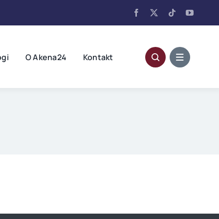
ogi
O Akena24
Kontakt