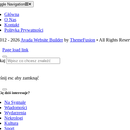
ggle Navigation
Główna
O Nas
Kontakt
Polityka Prywatności
012 - 2026
Avada Website Builder
by
ThemeFusion
• All Rights Reser
Page load link
kaj
śnij esc aby zamknąć
ię dziś interesuje?
Na Sygnale
Wiadomości
Wydarzenia
Nekrologi
Kultura
Sport