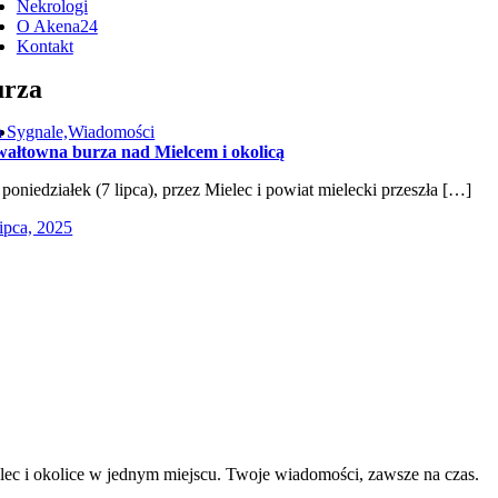
Nekrologi
O Akena24
Kontakt
urza
 Sygnale,Wiadomości
ałtowna burza nad Mielcem i okolicą
poniedziałek (7 lipca), przez Mielec i powiat mielecki przeszła […]
lipca, 2025
lec i okolice w jednym miejscu. Twoje wiadomości, zawsze na czas.