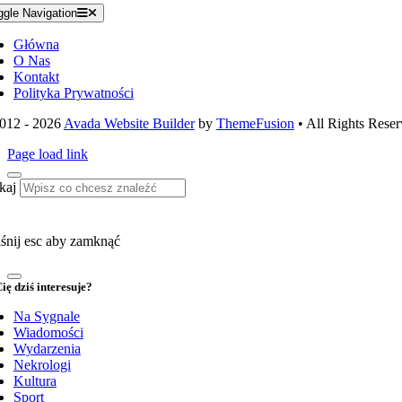
ggle Navigation
Główna
O Nas
Kontakt
Polityka Prywatności
012 - 2026
Avada Website Builder
by
ThemeFusion
• All Rights Reser
Page load link
kaj
śnij esc aby zamknąć
ię dziś interesuje?
Na Sygnale
Wiadomości
Wydarzenia
Nekrologi
Kultura
Sport