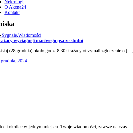
Nekrologi
O Akena24
Kontakt
biska
 Sygnale,Wiadomości
rażacy wyciągnęli martwego psa ze studni
isiaj (28 grudnia) około godz. 8.30 strażacy otrzymali zgłoszenie o […
 grudnia, 2024
lec i okolice w jednym miejscu. Twoje wiadomości, zawsze na czas.