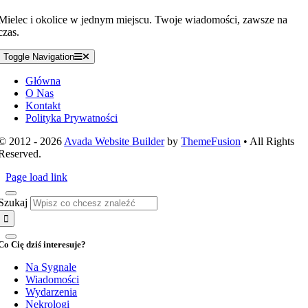
Mielec i okolice w jednym miejscu. Twoje wiadomości, zawsze na
czas.
Toggle Navigation
Główna
O Nas
Kontakt
Polityka Prywatności
© 2012 - 2026
Avada Website Builder
by
ThemeFusion
• All Rights
Reserved.
Page load link
Szukaj
Co Cię dziś interesuje?
Na Sygnale
Wiadomości
Wydarzenia
Nekrologi