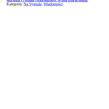
Miał ponad 1,5 promila i jechał hulajnogą. 16-latek trafił do szpitala
Kategoria:
Na Sygnale
,
Wiadomości