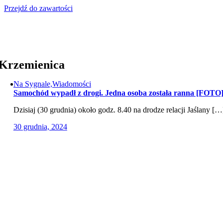
Przejdź do zawartości
Krzemienica
Na Sygnale,Wiadomości
Samochód wypadł z drogi. Jedna osoba została ranna [FOTO
Dzisiaj (30 grudnia) około godz. 8.40 na drodze relacji Jaślany […
30 grudnia, 2024