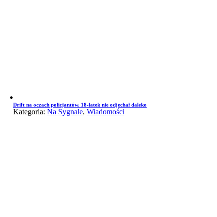
Drift na oczach policjantów. 18-latek nie odjechał daleko
Kategoria:
Na Sygnale
,
Wiadomości