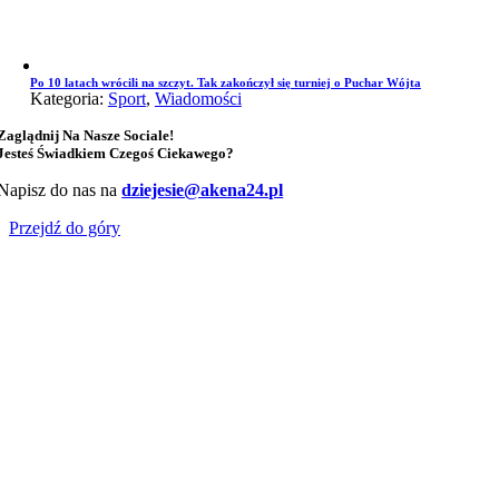
Po 10 latach wrócili na szczyt. Tak zakończył się turniej o Puchar Wójta
Kategoria:
Sport
,
Wiadomości
Zaglądnij Na Nasze Sociale!
Jesteś Świadkiem Czegoś Ciekawego?
Napisz do nas na
dziejesie@akena24.pl
Przejdź do góry