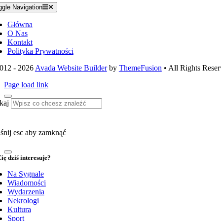
ggle Navigation
Główna
O Nas
Kontakt
Polityka Prywatności
012 - 2026
Avada Website Builder
by
ThemeFusion
• All Rights Reser
Page load link
kaj
śnij esc aby zamknąć
ię dziś interesuje?
Na Sygnale
Wiadomości
Wydarzenia
Nekrologi
Kultura
Sport