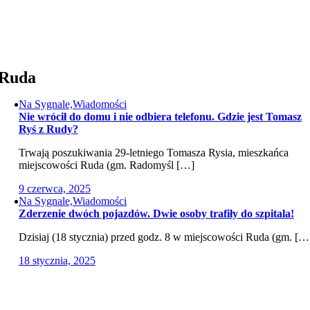
Przejdź
do
zawartości
Ruda
Na Sygnale,Wiadomości
Nie wrócił do domu i nie odbiera telefonu. Gdzie jest Tomasz
Ryś z Rudy?
Trwają poszukiwania 29-letniego Tomasza Rysia, mieszkańca
miejscowości Ruda (gm. Radomyśl […]
9 czerwca, 2025
Na Sygnale,Wiadomości
Zderzenie dwóch pojazdów. Dwie osoby trafiły do szpitala!
Dzisiaj (18 stycznia) przed godz. 8 w miejscowości Ruda (gm. […
18 stycznia, 2025