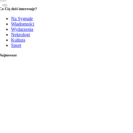
Co Cię dziś interesuje?
Na Sygnale
Wiadomości
Wydarzenia
Nekrologi
Kultura
Sport
Najnowsze