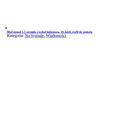
Miał ponad 1,5 promila i jechał hulajnogą. 16-latek trafił do szpitala
Kategoria:
Na Sygnale
,
Wiadomości