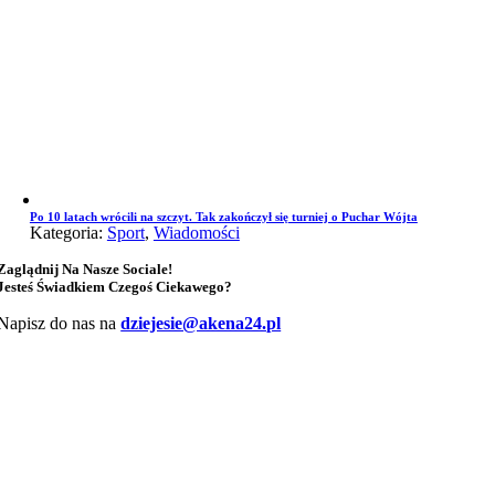
Po 10 latach wrócili na szczyt. Tak zakończył się turniej o Puchar Wójta
Kategoria:
Sport
,
Wiadomości
Zaglądnij Na Nasze Sociale!
Jesteś Świadkiem Czegoś Ciekawego?
Napisz do nas na
dziejesie@akena24.pl
Przejdź
do
góry