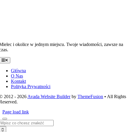
Mielec i okolice w jednym miejscu. Twoje wiadomości, zawsze na
czas.
Toggle
Navigation
Główna
O Nas
Kontakt
Polityka Prywatności
© 2012 - 2026
Avada Website Builder
by
ThemeFusion
• All Rights
Reserved.
Page load link
Szukaj