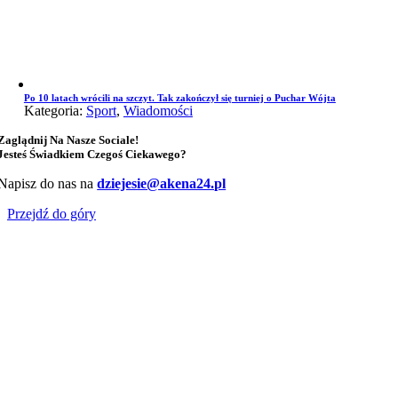
Po 10 latach wrócili na szczyt. Tak zakończył się turniej o Puchar Wójta
Kategoria:
Sport
,
Wiadomości
Zaglądnij Na Nasze Sociale!
Jesteś Świadkiem Czegoś Ciekawego?
Napisz do nas na
dziejesie@akena24.pl
Przejdź do góry