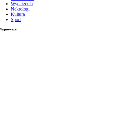
Wydarzenia
Nekrologi
Kultura
Sport
Najnowsze