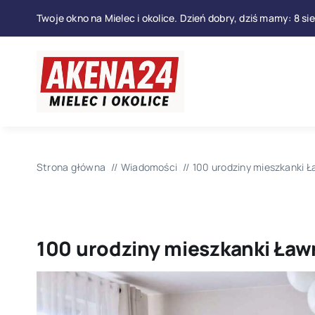
Przejdź
Twoje okno na Mielec i okolice. Dzień dobry, dziś mamy: 8 si
do
zawartości
Strona główna
Wiadomości
100 urodziny mieszkanki Ł
100 urodziny mieszkanki Ław