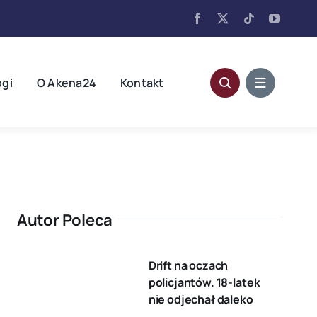
ogi
O Akena24
Kontakt
Autor Poleca
Drift na oczach
policjantów. 18-latek
nie odjechał daleko