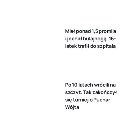
Miał ponad 1,5 promila
i jechał hulajnogą. 16-
latek trafił do szpitala
Po 10 latach wrócili na
szczyt. Tak zakończył
się turniej o Puchar
Wójta