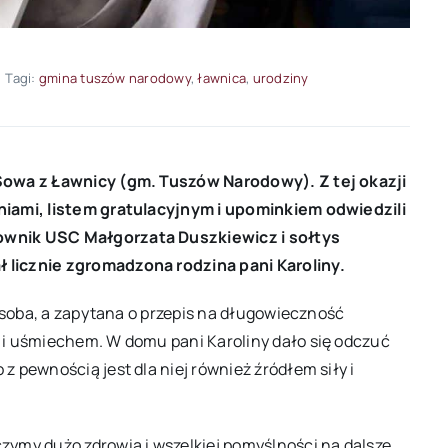
Tagi:
gmina tuszów narodowy
,
ławnica
,
urodziny
 Sowa z Ławnicy (gm. Tuszów Narodowy). Z tej okazji
niami, listem gratulacyjnym i upominkiem odwiedzili
ownik USC Małgorzata Duszkiewicz i sołtys
 licznie zgromadzona rodzina pani Karoliny.
 osoba, a zapytana o przepis na długowieczność
 i uśmiechem. W domu pani Karoliny dało się odczuć
 pewnością jest dla niej również źródłem siły i
zymy dużo zdrowia i wszelkiej pomyślności na dalsze