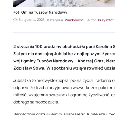
Fot. Gmina Tuszów Narodowy
🕐: 5 stycznia, 2025
Kategoria:
Wiadomości
Autor:
Krzysztof
2 stycznia 100 urodziny obchodziła pani Karolina
3 stycznia dostojną Jubilatkę z najlepszymi życze
wójt gminy Tuszów Narodowy – Andrzej Głaz, kier
Zdzisław Sowa. W spotkaniu wzięła również udział
Jubilatka to niezwykle ciepła, pełna życia i radosna
odparła, że trzeba przyjmować wszystko ze spokojem
miłość, wzajemny szacunek i ogromną życzliwość, co z
dobrego samopoczucia.
Serdecznie gratulujemy wspaniałego Jubileuszu, życ