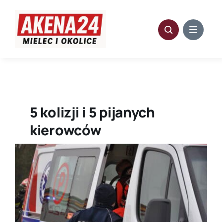
Przejdź
do
zawartości
5 kolizji i 5 pijanych
kierowców