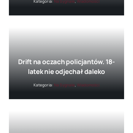
Kategoria:
Na Sygnale
,
Wiadomości
Drift na oczach policjantów. 18-
latek nie odjechał daleko
Kategoria:
Na Sygnale
,
Wiadomości