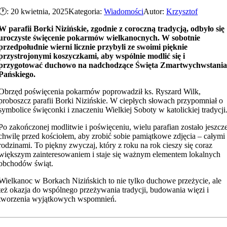
🕐: 20 kwietnia, 2025
Kategoria:
Wiadomości
Autor:
Krzysztof
W parafii Borki Nizińskie, zgodnie z coroczną tradycją, odbyło się
uroczyste święcenie pokarmów wielkanocnych. W sobotnie
przedpołudnie wierni licznie przybyli ze swoimi pięknie
przystrojonymi koszyczkami, aby wspólnie modlić się i
przygotować duchowo na nadchodzące Święta Zmartwychwstani
Pańskiego.
Obrzęd poświęcenia pokarmów poprowadził ks. Ryszard Wilk,
proboszcz parafii Borki Nizińskie. W ciepłych słowach przypomniał o
symbolice święconki i znaczeniu Wielkiej Soboty w katolickiej tradycji
Po zakończonej modlitwie i poświęceniu, wielu parafian zostało jeszcz
chwilę przed kościołem, aby zrobić sobie pamiątkowe zdjęcia – całymi
rodzinami. To piękny zwyczaj, który z roku na rok cieszy się coraz
większym zainteresowaniem i staje się ważnym elementem lokalnych
obchodów świąt.
Wielkanoc w Borkach Nizińskich to nie tylko duchowe przeżycie, ale
też okazja do wspólnego przeżywania tradycji, budowania więzi i
tworzenia wyjątkowych wspomnień.