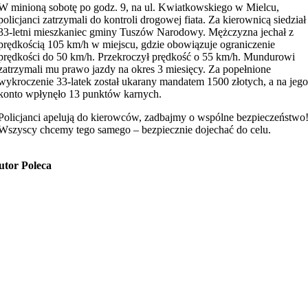
W minioną sobotę po godz. 9, na ul. Kwiatkowskiego w Mielcu,
policjanci zatrzymali do kontroli drogowej fiata. Za kierownicą siedział
33-letni mieszkaniec gminy Tuszów Narodowy. Mężczyzna jechał z
prędkością 105 km/h w miejscu, gdzie obowiązuje ograniczenie
prędkości do 50 km/h. Przekroczył prędkość o 55 km/h. Mundurowi
zatrzymali mu prawo jazdy na okres 3 miesięcy. Za popełnione
wykroczenie 33-latek został ukarany mandatem 1500 złotych, a na jeg
konto wpłynęło 13 punktów karnych.
Policjanci apelują do kierowców, zadbajmy o wspólne bezpieczeństwo
Wszyscy chcemy tego samego – bezpiecznie dojechać do celu.
utor Poleca