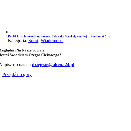
Po 10 latach wrócili na szczyt. Tak zakończył się turniej o Puchar Wójta
Kategoria:
Sport
,
Wiadomości
Zaglądnij Na Nasze Sociale!
Jesteś Świadkiem Czegoś Ciekawego?
Napisz do nas na
dziejesie@akena24.pl
Przejdź do góry