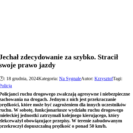
Jechał zdecydowanie za szybko. Stracił
swoje prawo jazdy
🕐: 18 grudnia, 2024
Kategoria:
Na Sygnale
Autor:
Krzysztof
Tagi:
Policja
Policjanci ruchu drogowego zwalczają agresywne i niebezpieczne
zachowania na drogach. Jednym z nich jest przekraczanie
prędkości, które może być zagrożeniem dla innych uczestników
ruchu. W sobotę, funkcjonariusze wydziału ruchu drogowego
mieleckiej jednostki zatrzymali kolejnego kierującego, który
zlekceważył obowiązujące przepisy. W terenie zabudowanym
przekroczył dopuszczalną prędkość o ponad 50 km/h.