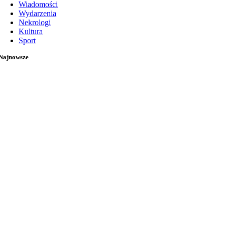
Wiadomości
Wydarzenia
Nekrologi
Kultura
Sport
Najnowsze