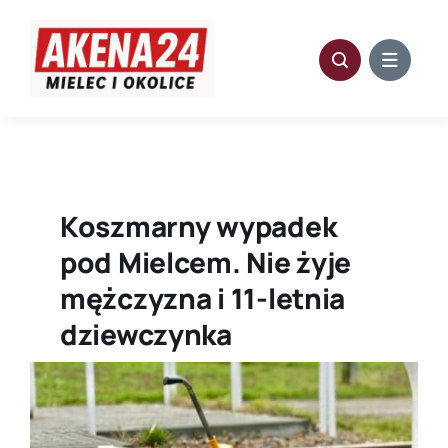
Przejdź
do
zawartości
Koszmarny wypadek
pod Mielcem. Nie żyje
mężczyzna i 11-letnia
dziewczynka