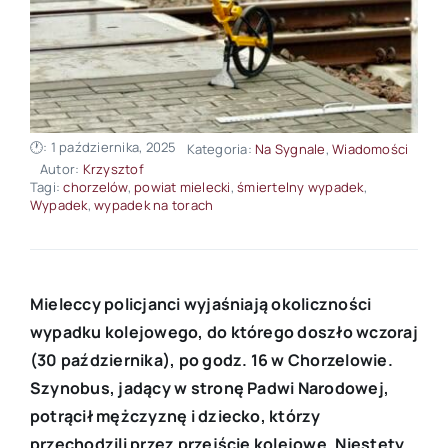
🕐: 1 października, 2025
Kategoria:
Na Sygnale
,
Wiadomości
Autor:
Krzysztof
Tagi:
chorzelów
,
powiat mielecki
,
śmiertelny wypadek
,
Wypadek
,
wypadek na torach
Mieleccy policjanci wyjaśniają okoliczności
wypadku kolejowego, do którego doszło wczoraj
(30 października), po godz. 16 w Chorzelowie.
Szynobus, jadący w stronę Padwi Narodowej,
potrącił mężczyznę i dziecko, którzy
przechodzili przez przejście kolejowe. Niestety