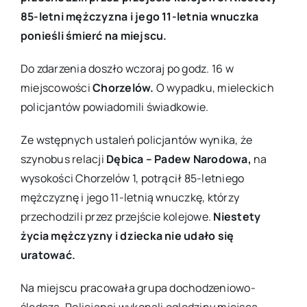
85-letni mężczyzna i jego 11-letnia wnuczka
ponieśli śmierć na miejscu.
Do zdarzenia doszło wczoraj po godz. 16 w
miejscowości
Chorzelów.
O wypadku, mieleckich
policjantów powiadomili świadkowie.
Ze wstępnych ustaleń policjantów wynika, że
szynobus relacji
Dębica – Padew Narodowa,
na
wysokości Chorzelów 1, potrącił 85-letniego
mężczyznę i jego 11-letnią wnuczkę, którzy
przechodzili przez przejście kolejowe.
Niestety
życia mężczyzny i dziecka nie udało się
uratować.
Na miejscu pracowała grupa dochodzeniowo-
śledcza. Policjanci wykonali oględziny miejsca