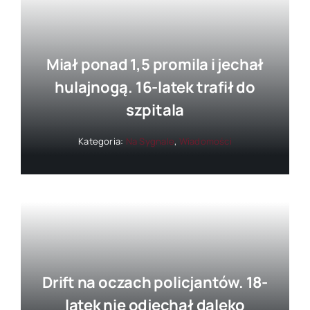
Miał ponad 1,5 promila i jechał
hulajnogą. 16-latek trafił do
szpitala
Kategoria:
Na Sygnale
,
Wiadomości
Drift na oczach policjantów. 18-
latek nie odjechał daleko