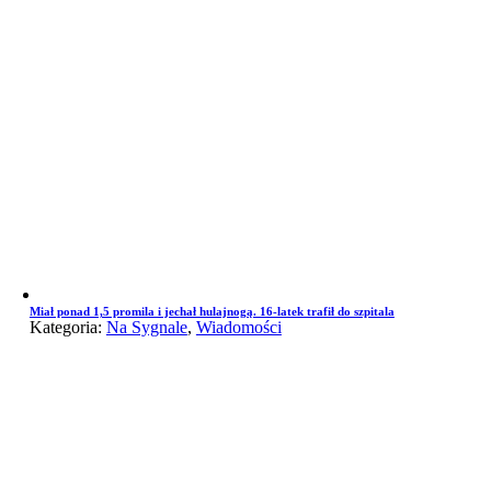
Miał ponad 1,5 promila i jechał hulajnogą. 16-latek trafił do szpitala
Kategoria:
Na Sygnale
,
Wiadomości