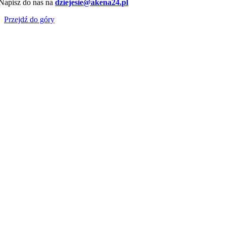
Napisz do nas na
dziejesie@akena24.pl
Przejdź do góry