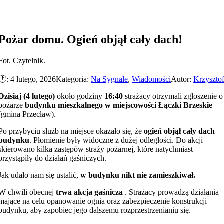
Pożar domu. Ogień objął cały dach!
Fot. Czytelnik.
🕐: 4 lutego, 2026
Kategoria:
Na Sygnale
,
Wiadomości
Autor:
Krzyszto
Dzisiaj (4 lutego)
około godziny
16:40
strażacy otrzymali zgłoszenie o
pożarze
budynku mieszkalnego w miejscowości Łączki Brzeskie
(gmina Przecław).
Po przybyciu służb na miejsce okazało się, że
ogień objął cały dach
budynku
. Płomienie były widoczne z dużej odległości. Do akcji
skierowano kilka zastępów straży pożarnej, które natychmiast
przystąpiły do działań gaśniczych.
Jak udało nam się ustalić,
w budynku nikt nie zamieszkiwał.
W chwili obecnej
trwa
akcja gaśnicza
. Strażacy prowadzą działania
mające na celu opanowanie ognia oraz zabezpieczenie konstrukcji
budynku, aby zapobiec jego dalszemu rozprzestrzenianiu się.