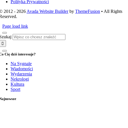
Polityka Prywatności
© 2012 - 2026
Avada Website Builder
by
ThemeFusion
• All Rights
Reserved.
Page load link
Szukaj
Co Cię dziś interesuje?
Na Sygnale
Wiadomości
Wydarzenia
Nekrologi
Kultura
Sport
Najnowsze