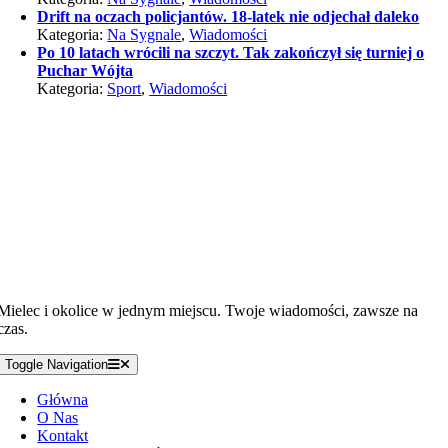
Drift na oczach policjantów. 18-latek nie odjechał daleko
Kategoria:
Na Sygnale
,
Wiadomości
Po 10 latach wrócili na szczyt. Tak zakończył się turniej o
Puchar Wójta
Kategoria:
Sport
,
Wiadomości
Mielec i okolice w jednym miejscu. Twoje wiadomości, zawsze na
czas.
Toggle Navigation
Główna
O Nas
Kontakt