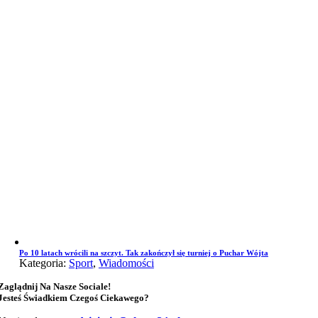
Po 10 latach wrócili na szczyt. Tak zakończył się turniej o Puchar Wójta
Kategoria:
Sport
,
Wiadomości
Zaglądnij Na Nasze Sociale!
Jesteś Świadkiem Czegoś Ciekawego?