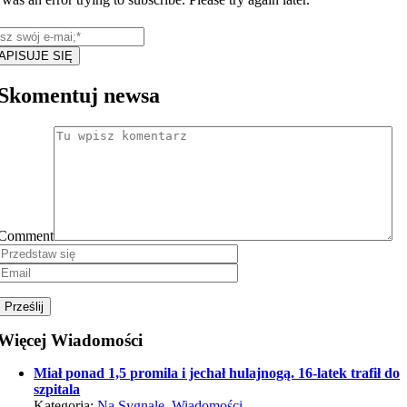
APISUJE SIĘ
Skomentuj newsa
Comment
Więcej Wiadomości
Miał ponad 1,5 promila i jechał hulajnogą. 16-latek trafił do
szpitala
Kategoria:
Na Sygnale
,
Wiadomości