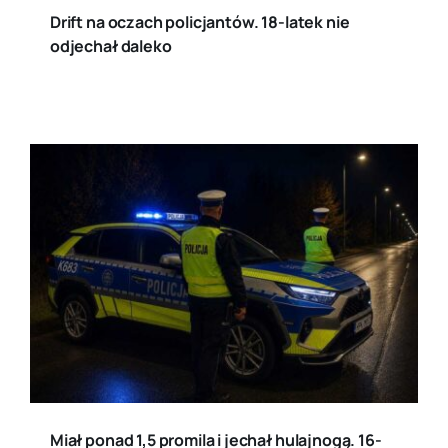
Drift na oczach policjantów. 18-latek nie
odjechał daleko
Miał ponad 1,5 promila i jechał hulajnogą. 16-