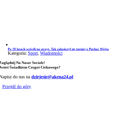
Po 10 latach wrócili na szczyt. Tak zakończył się turniej o Puchar Wójta
Kategoria:
Sport
,
Wiadomości
Zaglądnij Na Nasze Sociale!
Jesteś Świadkiem Czegoś Ciekawego?
Napisz do nas na
dziejesie@akena24.pl
Przejdź do góry