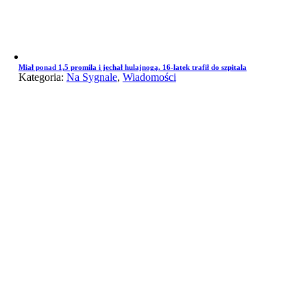
Miał ponad 1,5 promila i jechał hulajnogą. 16-latek trafił do szpitala
Kategoria:
Na Sygnale
,
Wiadomości