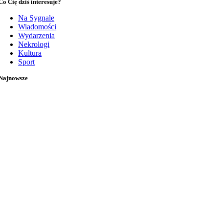
Co Cię dziś interesuje?
Na Sygnale
Wiadomości
Wydarzenia
Nekrologi
Kultura
Sport
Najnowsze