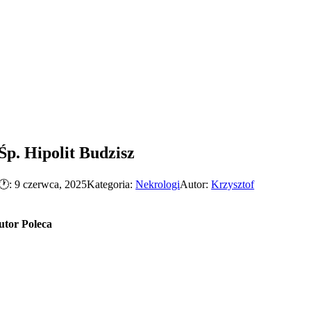
Śp. Hipolit Budzisz
🕐: 9 czerwca, 2025
Kategoria:
Nekrologi
Autor:
Krzysztof
utor Poleca