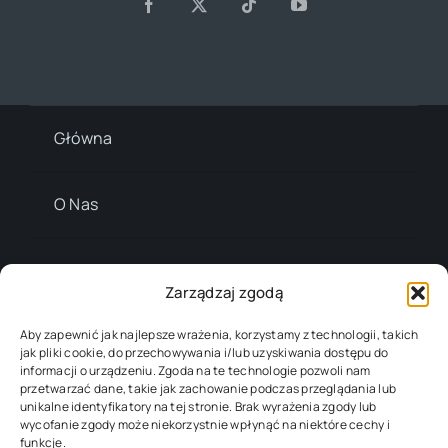
Główna
O Nas
Kontakt
Zarządzaj zgodą
Polityka Prywatności
Aby zapewnić jak najlepsze wrażenia, korzystamy z technologii, takich
jak pliki cookie, do przechowywania i/lub uzyskiwania dostępu do
informacji o urządzeniu. Zgoda na te technologie pozwoli nam
przetwarzać dane, takie jak zachowanie podczas przeglądania lub
unikalne identyfikatory na tej stronie. Brak wyrażenia zgody lub
© 2012 - 2026
Avada Website Builder
by
ThemeFusion
• All
wycofanie zgody może niekorzystnie wpłynąć na niektóre cechy i
Rights Reserved.
funkcje.