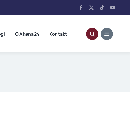
ogi
O Akena24
Kontakt