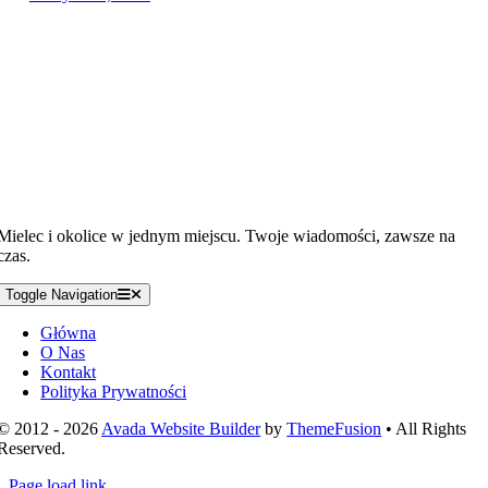
Mielec i okolice w jednym miejscu. Twoje wiadomości, zawsze na
czas.
Toggle Navigation
Główna
O Nas
Kontakt
Polityka Prywatności
© 2012 - 2026
Avada Website Builder
by
ThemeFusion
• All Rights
Reserved.
Page load link