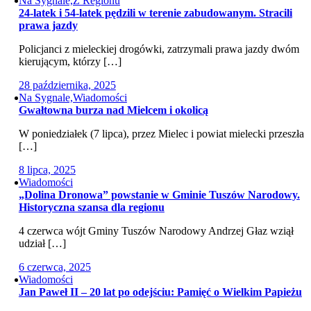
Na Sygnale,Z Regionu
24-latek i 54-latek pędzili w terenie zabudowanym. Stracili
prawa jazdy
Policjanci z mieleckiej drogówki, zatrzymali prawa jazdy dwóm
kierującym, którzy […]
28 października, 2025
Na Sygnale,Wiadomości
Gwałtowna burza nad Mielcem i okolicą
W poniedziałek (7 lipca), przez Mielec i powiat mielecki przeszła
[…]
8 lipca, 2025
Wiadomości
„Dolina Dronowa” powstanie w Gminie Tuszów Narodowy.
Historyczna szansa dla regionu
4 czerwca wójt Gminy Tuszów Narodowy Andrzej Głaz wziął
udział […]
6 czerwca, 2025
Wiadomości
Jan Paweł II – 20 lat po odejściu: Pamięć o Wielkim Papieżu