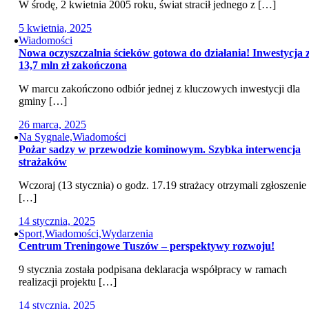
W środę, 2 kwietnia 2005 roku, świat stracił jednego z […]
5 kwietnia, 2025
Wiadomości
Nowa oczyszczalnia ścieków gotowa do działania! Inwestycja 
13,7 mln zł zakończona
W marcu zakończono odbiór jednej z kluczowych inwestycji dla
gminy […]
26 marca, 2025
Na Sygnale,Wiadomości
Pożar sadzy w przewodzie kominowym. Szybka interwencja
strażaków
Wczoraj (13 stycznia) o godz. 17.19 strażacy otrzymali zgłoszenie
[…]
14 stycznia, 2025
Sport,Wiadomości,Wydarzenia
Centrum Treningowe Tuszów – perspektywy rozwoju!
9 stycznia została podpisana deklaracja współpracy w ramach
realizacji projektu […]
14 stycznia, 2025