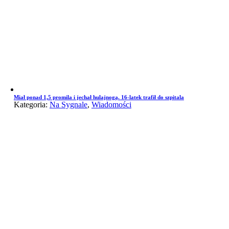
Miał ponad 1,5 promila i jechał hulajnogą. 16-latek trafił do szpitala
Kategoria:
Na Sygnale
,
Wiadomości