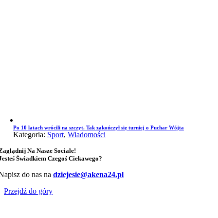
Po 10 latach wrócili na szczyt. Tak zakończył się turniej o Puchar Wójta
Kategoria:
Sport
,
Wiadomości
Zaglądnij Na Nasze Sociale!
Jesteś Świadkiem Czegoś Ciekawego?
Napisz do nas na
dziejesie@akena24.pl
Przejdź do góry