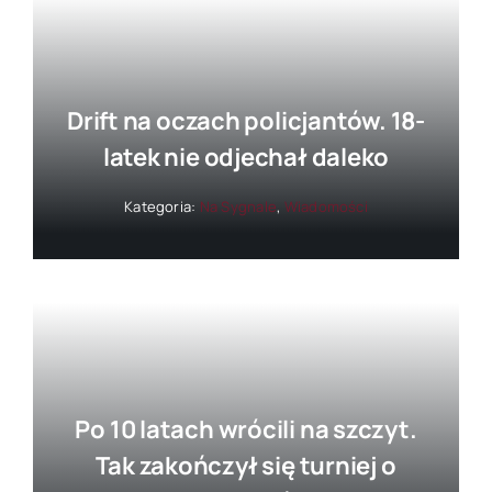
Drift na oczach policjantów. 18-
latek nie odjechał daleko
Kategoria:
Na Sygnale
,
Wiadomości
Po 10 latach wrócili na szczyt.
Tak zakończył się turniej o