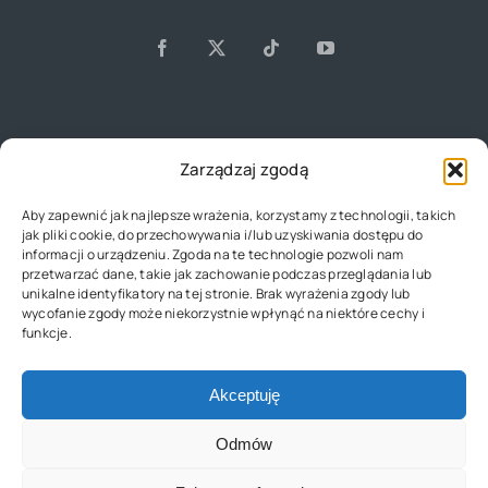
Zarządzaj zgodą
Główna
Aby zapewnić jak najlepsze wrażenia, korzystamy z technologii, takich
jak pliki cookie, do przechowywania i/lub uzyskiwania dostępu do
informacji o urządzeniu. Zgoda na te technologie pozwoli nam
O Nas
przetwarzać dane, takie jak zachowanie podczas przeglądania lub
unikalne identyfikatory na tej stronie. Brak wyrażenia zgody lub
wycofanie zgody może niekorzystnie wpłynąć na niektóre cechy i
funkcje.
Kontakt
Akceptuję
Polityka Prywatności
Odmów