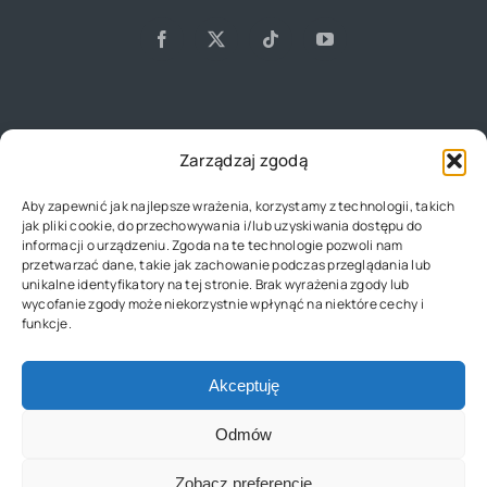
Zarządzaj zgodą
Główna
Aby zapewnić jak najlepsze wrażenia, korzystamy z technologii, takich
jak pliki cookie, do przechowywania i/lub uzyskiwania dostępu do
informacji o urządzeniu. Zgoda na te technologie pozwoli nam
O Nas
przetwarzać dane, takie jak zachowanie podczas przeglądania lub
unikalne identyfikatory na tej stronie. Brak wyrażenia zgody lub
wycofanie zgody może niekorzystnie wpłynąć na niektóre cechy i
funkcje.
Kontakt
Akceptuję
Polityka Prywatności
Odmów
Zobacz preferencje