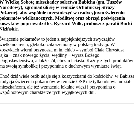
W Wielką Sobotę mieszkańcy sołectwa Babicha (gm. Tuszów
Narodowy), zgromadzili się w remizie Ochotniczej Straży
Pożarnej, aby wspólnie uczestniczyć w tradycyjnym święceniu
pokarmów wielkanocnych. Modlitwę oraz obrzęd poświęcenia
koszyków poprowadził ks. Ryszard Wilk, proboszcz parafii Borki
Nizińskie.
Święcenie pokarmów to jeden z najpiękniejszych zwyczajów
wielkanocnych, głęboko zakorzeniony w polskiej tradycji. W
koszykach wierni przynoszą m.in. chleb – symbol Ciała Chrystusa,
jajka – znak nowego życia, wędliny – wyraz Bożego
błogosławieństwa, a także sól, chrzan i ciasta. Każdy z tych produktów
ma swoją symbolikę i przypomina o duchowym wymiarze świąt.
Choć dziś wiele osób udaje się z koszyczkami do kościołów, w Babisz
tradycja święcenia pokarmów w remizie OSP nie tylko ułatwia udział
mieszkańcom, ale też wzmacnia lokalne więzi i przypomina o
wspólnotowym charakterze tych wyjątkowych dni.