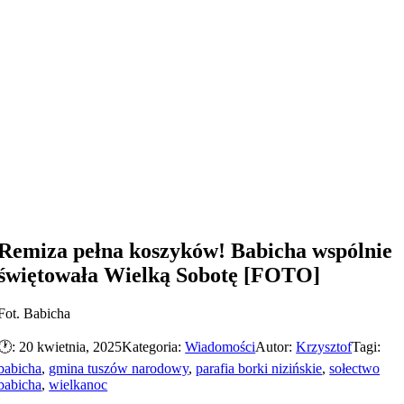
Remiza pełna koszyków! Babicha wspólnie
świętowała Wielką Sobotę [FOTO]
Fot. Babicha
🕐: 20 kwietnia, 2025
Kategoria:
Wiadomości
Autor:
Krzysztof
Tagi:
babicha
,
gmina tuszów narodowy
,
parafia borki nizińskie
,
sołectwo
babicha
,
wielkanoc