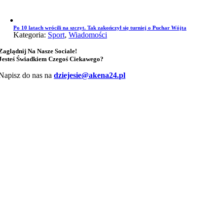
Po 10 latach wrócili na szczyt. Tak zakończył się turniej o Puchar Wójta
Kategoria:
Sport
,
Wiadomości
Zaglądnij Na Nasze Sociale!
Jesteś Świadkiem Czegoś Ciekawego?
Napisz do nas na
dziejesie@akena24.pl
Przejdź
do
góry