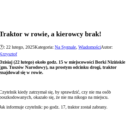
Traktor w rowie, a kierowcy brak!
🕐: 22 lutego, 2025
Kategoria:
Na Sygnale
,
Wiadomości
Autor:
Krzysztof
Dzisiaj (22 lutego) około godz. 15 w miejscowości Borki Nizińskie
(gm. Tuszów Narodowy), na prostym odcinku drogi, traktor
znajdował się w rowie.
Czytelnik kiedy zatrzymał się, by sprawdzić, czy nie ma osób
poszkodowanych, okazało się, że nie ma nikogo na miejscu.
Jak informuje czytelnik: po godz. 17, traktor został zabrany.