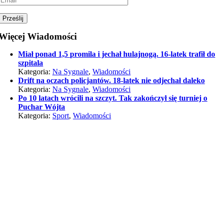
Więcej Wiadomości
Miał ponad 1,5 promila i jechał hulajnogą. 16-latek trafił do
szpitala
Kategoria:
Na Sygnale
,
Wiadomości
Drift na oczach policjantów. 18-latek nie odjechał daleko
Kategoria:
Na Sygnale
,
Wiadomości
Po 10 latach wrócili na szczyt. Tak zakończył się turniej o
Puchar Wójta
Kategoria:
Sport
,
Wiadomości