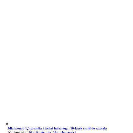
Miał ponad 1,5 promila i jechał hulajnogą. 16-latek trafił do szpitala
Kategoria:
Na Sygnale
,
Wiadomości