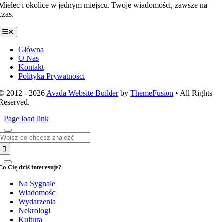
Mielec i okolice w jednym miejscu. Twoje wiadomości, zawsze na
czas.
Toggle
Navigation
Główna
O Nas
Kontakt
Polityka Prywatności
© 2012 - 2026
Avada Website Builder
by
ThemeFusion
• All Rights
Reserved.
Page load link
Szukaj
Co Cię dziś interesuje?
Na Sygnale
Wiadomości
Wydarzenia
Nekrologi
Kultura