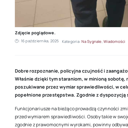
Zdjęcie poglądowe.
🕐: 16 października, 2025
Kategoria:
Na Sygnale
,
Wiadomości
Dobre rozpoznanie, policyjna czujność i zaangażo
Właśnie dzięki tym staraniom, w minioną sobotę, m
poszukiwane przez wymiar sprawiedliwości, w cel
popełnione przestępstwa. Zgodnie z dyspozycją są
Funkcjonariusze na bieżąco prowadzą czynności zmi
przed wymiarem sprawiedliwości. Osoby takie w swoje
zgodnie z prawomocnymi wyrokami, powinny odbywać 