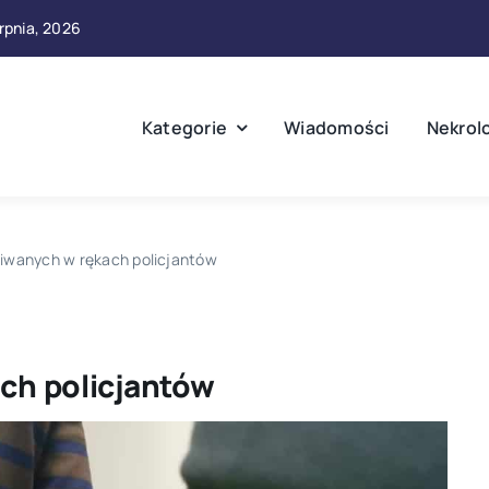
erpnia, 2026
Kategorie
Wiadomości
Nekrol
iwanych w rękach policjantów
ch policjantów