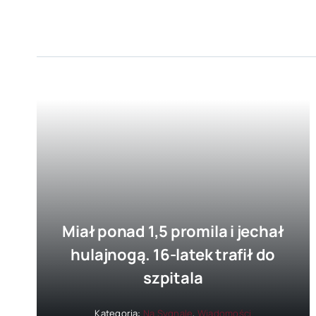
Miał ponad 1,5 promila i jechał
hulajnogą. 16-latek trafił do
szpitala
Kategoria:
Na Sygnale
,
Wiadomości