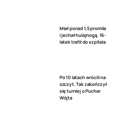
Miał ponad 1,5 promila
i jechał hulajnogą. 16-
latek trafił do szpitala
Po 10 latach wrócili na
szczyt. Tak zakończył
się turniej o Puchar
Wójta