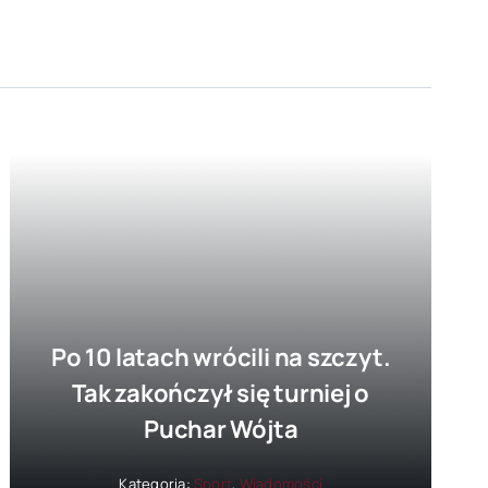
Po 10 latach wrócili na szczyt.
Tak zakończył się turniej o
Puchar Wójta
Kategoria:
Sport
,
Wiadomości