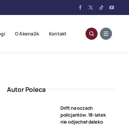
ogi
O Akena24
Kontakt
Autor Poleca
Drift na oczach
policjantów. 18-latek
nie odjechał daleko