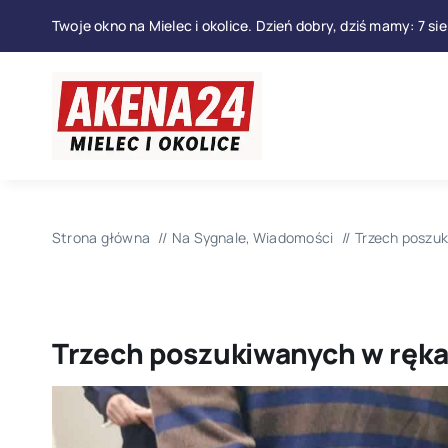
Przejdź
Twoje okno na Mielec i okolice. Dzień dobry, dziś mamy: 7 si
do
zawartości
Strona główna
Na Sygnale
Wiadomości
Trzech poszuk
Trzech poszukiwanych w ręka