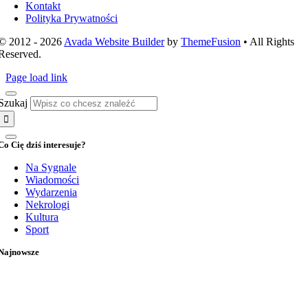
Kontakt
Polityka Prywatności
© 2012 - 2026
Avada Website Builder
by
ThemeFusion
• All Rights
Reserved.
Page load link
Szukaj
Co Cię dziś interesuje?
Na Sygnale
Wiadomości
Wydarzenia
Nekrologi
Kultura
Sport
Najnowsze