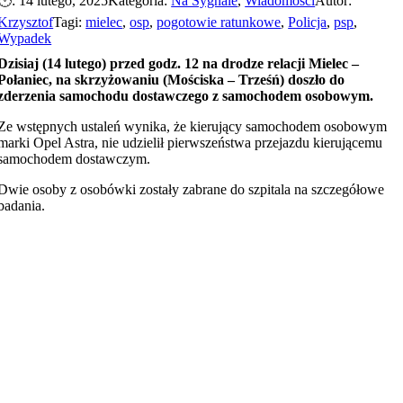
🕐: 14 lutego, 2025
Kategoria:
Na Sygnale
,
Wiadomości
Autor:
Krzysztof
Tagi:
mielec
,
osp
,
pogotowie ratunkowe
,
Policja
,
psp
,
Wypadek
Dzisiaj (14 lutego) przed godz. 12 na drodze relacji Mielec –
Połaniec, na skrzyżowaniu (Mościska – Trześń) doszło do
zderzenia samochodu dostawczego z samochodem osobowym.
Ze wstępnych ustaleń wynika, że kierujący samochodem osobowym
marki Opel Astra, nie udzielił pierwszeństwa przejazdu kierującemu
samochodem dostawczym.
Dwie osoby z osobówki zostały zabrane do szpitala na szczegółowe
badania.