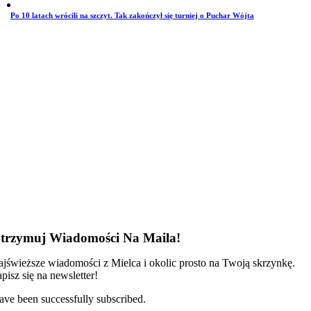
Po 10 latach wrócili na szczyt. Tak zakończył się turniej o Puchar Wójta
trzymuj Wiadomości Na Maila!
jświeższe wiadomości z Mielca i okolic prosto na Twoją skrzynkę.
pisz się na newsletter!
ave been successfully subscribed.