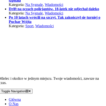
szpitala
Kategoria:
Na Sygnale
,
Wiadomości
Drift na oczach policjantów. 18-latek nie odjechał daleko
Kategoria:
Na Sygnale
,
Wiadomości
Po 10 latach wrócili na szczyt. Tak zakończył się turniej o
Puchar Wójta
Kategoria:
Sport
,
Wiadomości
Mielec i okolice w jednym miejscu. Twoje wiadomości, zawsze na
czas.
Toggle Navigation
Główna
O Nas