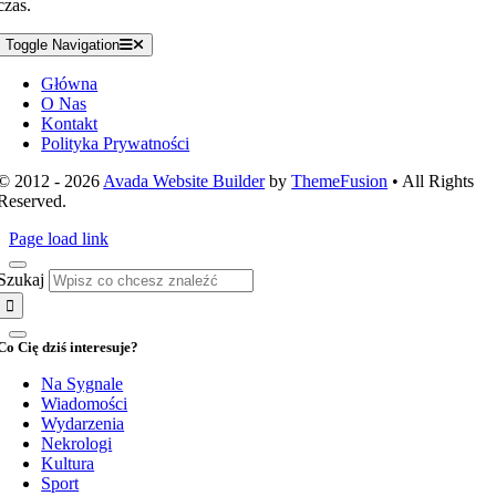
czas.
Toggle Navigation
Główna
O Nas
Kontakt
Polityka Prywatności
© 2012 - 2026
Avada Website Builder
by
ThemeFusion
• All Rights
Reserved.
Page load link
Szukaj
Co Cię dziś interesuje?
Na Sygnale
Wiadomości
Wydarzenia
Nekrologi
Kultura
Sport