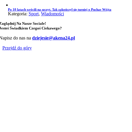
Po 10 latach wrócili na szczyt. Tak zakończył się turniej o Puchar Wójta
Kategoria:
Sport
,
Wiadomości
Zaglądnij Na Nasze Sociale!
Jesteś Świadkiem Czegoś Ciekawego?
Napisz do nas na
dziejesie@akena24.pl
Przejdź do góry