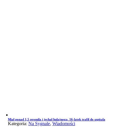
Miał ponad 1,5 promila i jechał hulajnogą. 16-latek trafił do szpitala
Kategoria:
Na Sygnale
,
Wiadomości