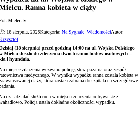
Mielcu. Ranna kobieta w ciąży
Fot. Mielec.tv
🕐: 18 sierpnia, 2025
Kategoria:
Na Sygnale
,
Wiadomości
Autor:
Krzysztof
Dzisiaj (18 sierpnia) przed godziną 14:00 na ul. Wojska Polskiego
w Mielcu doszło do zderzenia dwóch samochodów osobowych –
kia i hyundaia.
Na miejsce zdarzenia wezwano policję, straż pożarną oraz zespół
ratownictwa medycznego. W wyniku wypadku ranna została kobieta 
zaawansowanej ciąży, która została zabrana do szpitala na szczegółow
badania.
Na czas działań służb ruch w miejscu zdarzenia odbywa się z
wahadłowo. Policja ustala dokładne okoliczności wypadku.