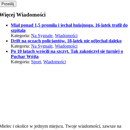
Więcej Wiadomości
Miał ponad 1,5 promila i jechał hulajnogą. 16-latek trafił do
szpitala
Kategoria:
Na Sygnale
,
Wiadomości
Drift na oczach policjantów. 18-latek nie odjechał daleko
Kategoria:
Na Sygnale
,
Wiadomości
Po 10 latach wrócili na szczyt. Tak zakończył się turniej o
Puchar Wójta
Kategoria:
Sport
,
Wiadomości
Mielec i okolice w jednym miejscu. Twoje wiadomości, zawsze na