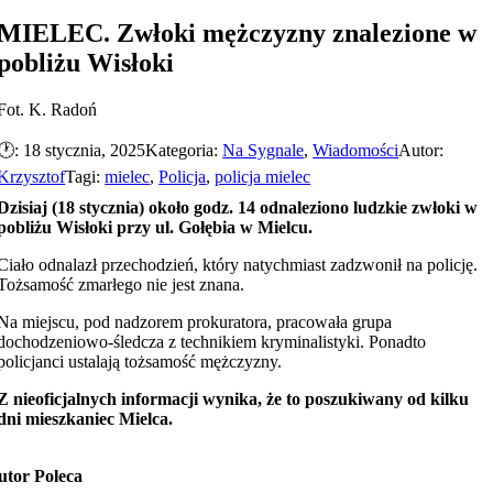
MIELEC. Zwłoki mężczyzny znalezione w
pobliżu Wisłoki
Fot. K. Radoń
🕐: 18 stycznia, 2025
Kategoria:
Na Sygnale
,
Wiadomości
Autor:
Krzysztof
Tagi:
mielec
,
Policja
,
policja mielec
Dzisiaj (18 stycznia) około godz. 14 odnaleziono ludzkie zwłoki w
pobliżu Wisłoki przy ul. Gołębia w Mielcu.
Ciało odnalazł przechodzień, który natychmiast zadzwonił na policję.
Tożsamość zmarłego nie jest znana.
Na miejscu, pod nadzorem prokuratora, pracowała grupa
dochodzeniowo-śledcza z technikiem kryminalistyki. Ponadto
policjanci ustalają tożsamość mężczyzny.
Z nieoficjalnych informacji wynika, że to poszukiwany od kilku
dni mieszkaniec Mielca.
utor Poleca