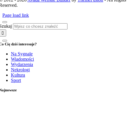
Reserved.
Page load link
Szukaj
Co Cię dziś interesuje?
Na Sygnale
Wiadomości
Wydarzenia
Nekrologi
Kultura
Sport
Najnowsze