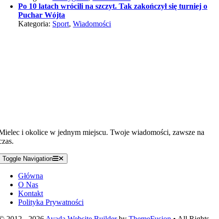
Po 10 latach wrócili na szczyt. Tak zakończył się turniej o
Puchar Wójta
Kategoria:
Sport
,
Wiadomości
Mielec i okolice w jednym miejscu. Twoje wiadomości, zawsze na
czas.
Toggle Navigation
Główna
O Nas
Kontakt
Polityka Prywatności
© 2012 - 2026
Avada Website Builder
by
ThemeFusion
• All Rights