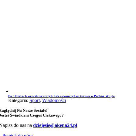
Po 10 latach wrócili na szczyt. Tak zakończył się turniej o Puchar Wójta
Kategoria:
Sport
,
Wiadomości
Zaglądnij Na Nasze Sociale!
Jesteś Świadkiem Czegoś Ciekawego?
Napisz do nas na
dziejesie@akena24.pl
Przejdź do góry