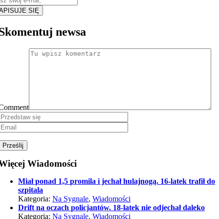
APISUJE SIĘ
Skomentuj newsa
Comment
Więcej Wiadomości
Miał ponad 1,5 promila i jechał hulajnogą. 16-latek trafił do
szpitala
Kategoria:
Na Sygnale
,
Wiadomości
Drift na oczach policjantów. 18-latek nie odjechał daleko
Kategoria:
Na Sygnale
,
Wiadomości