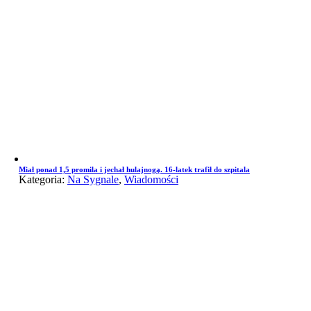
Miał ponad 1,5 promila i jechał hulajnogą. 16-latek trafił do szpitala
Kategoria:
Na Sygnale
,
Wiadomości