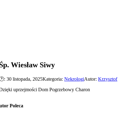
Śp. Wiesław Siwy
🕐: 30 listopada, 2025
Kategoria:
Nekrologi
Autor:
Krzysztof
Dzięki uprzejmości Dom Pogrzebowy Charon
utor Poleca