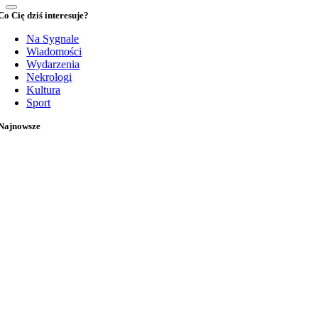
Co Cię dziś interesuje?
Na Sygnale
Wiadomości
Wydarzenia
Nekrologi
Kultura
Sport
Najnowsze