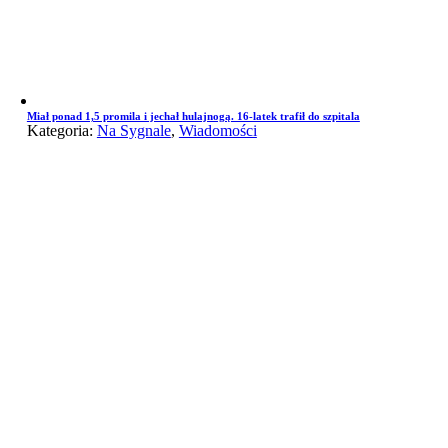
Miał ponad 1,5 promila i jechał hulajnogą. 16-latek trafił do szpitala
Kategoria:
Na Sygnale
,
Wiadomości