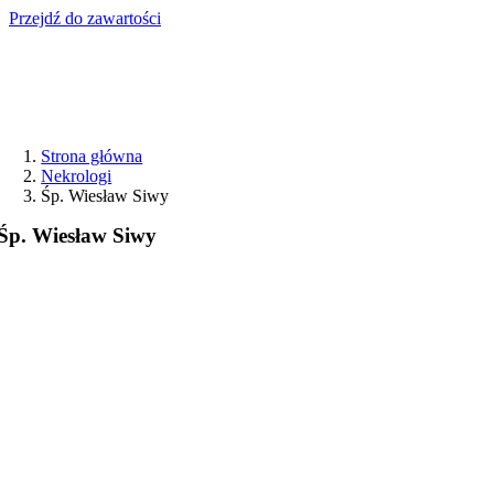
Przejdź do zawartości
Strona główna
Nekrologi
Śp. Wiesław Siwy
Śp. Wiesław Siwy