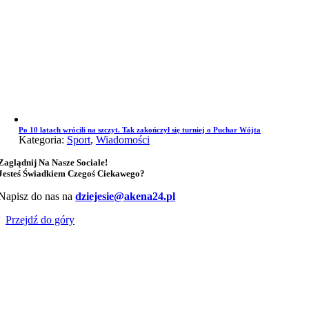
Po 10 latach wrócili na szczyt. Tak zakończył się turniej o Puchar Wójta
Kategoria:
Sport
,
Wiadomości
Zaglądnij Na Nasze Sociale!
Jesteś Świadkiem Czegoś Ciekawego?
Napisz do nas na
dziejesie@akena24.pl
Przejdź do góry