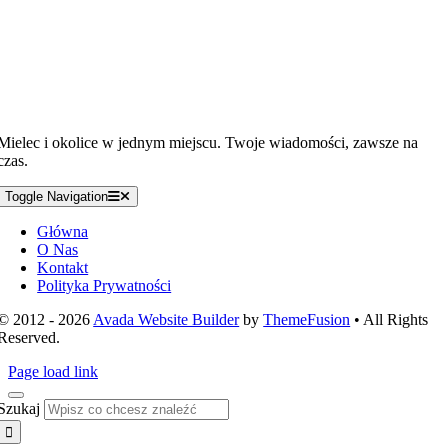
Mielec i okolice w jednym miejscu. Twoje wiadomości, zawsze na
czas.
Toggle Navigation
Główna
O Nas
Kontakt
Polityka Prywatności
© 2012 - 2026
Avada Website Builder
by
ThemeFusion
• All Rights
Reserved.
Page load link
Szukaj